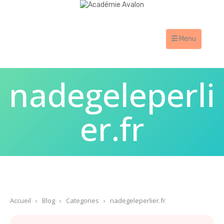
Menu
nadegeleperli
er.fr
Accueil
›
Blog
›
Categories
›
nadegeleperlier.fr